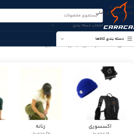
عبور به ناوبری
رفتن به محتوای اصلی
انتخاب دسته بندی
دسته بندی کالاها
خانه
فروشگاه
محصولات برچسب خورده “اسنشیال”
اکسسوری
زنانه
10 محصول
20 محصول