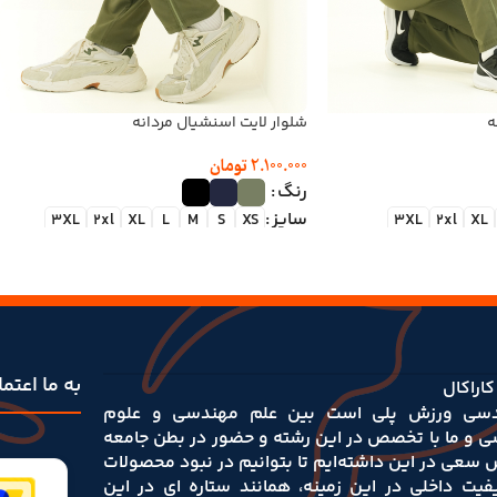
ه
شلوار لایت اسنشیال مردانه
2.100.000
تومان
رنگ
سایز
3XL
2xl
XL
L
M
S
XS
3XL
2xl
XL
به ما اعتم
کاراکال
سی ورزش پلی است بین علم مهندسی و علوم‌
ی و ما با تخصص در این رشته و حضور در بطن جامعه
 سعی در این داشته‌ایم تا بتوانیم در نبود محصولات
یفیت داخلی در این زمینه، همانند ستاره ای در این