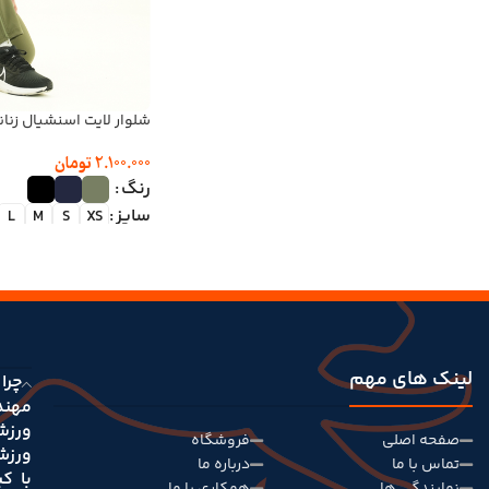
شلوار لایت اسنشیال زنان
2.100.000
تومان
رنگ
سایز
L
M
S
XS
لینک های مهم
چرا 
مهند
ورزش
صفحه اصلی
فروشگاه
ورزش
تماس با ما
درباره ما
با ک