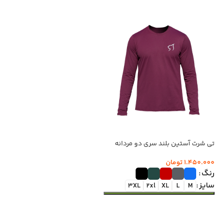
تی شرت آستین بلند سری دو مردانه
1.450.000
تومان
رنگ
سایز
3XL
2xl
XL
L
M
انتخاب گزینه‌ها