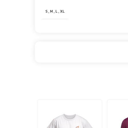
S
,
M
,
L
,
XL