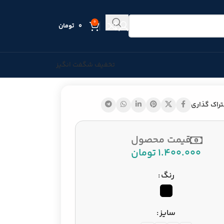
0
0
تومان
تخفیف شگفت انگیز
راک گذاری
قیمت محصول
1.400.000
تومان
رنگ
سایز