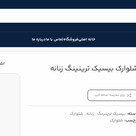
خانه اصلی
فروشگاه
تماس با ما
درباره ما
انه
اشت
لوارک بیسیک ترینینگ زنانه
برای مقایسه اضافه کنید
سته:
بیسیک ترینینگ
,
زنانه
,
شلوارک
رچسب:
شلوارک