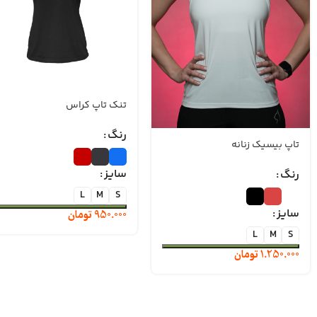
تنک تاپ کراس
رنگ
تاپ بیسیک زنانه
سایز
رنگ
L
M
S
950.000
تومان
سایز
L
M
S
1.250.000
تومان