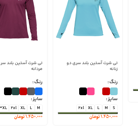
تی شرت آستین بلند سری دو
تی شرت آستین بلند سر
زنانه
مردانه
رنگ
رنگ
سایز
سایز
3XL
2xl
XL
L
M
2xl
XL
L
M
S
1.450.000
تومان
1.450.000
تومان